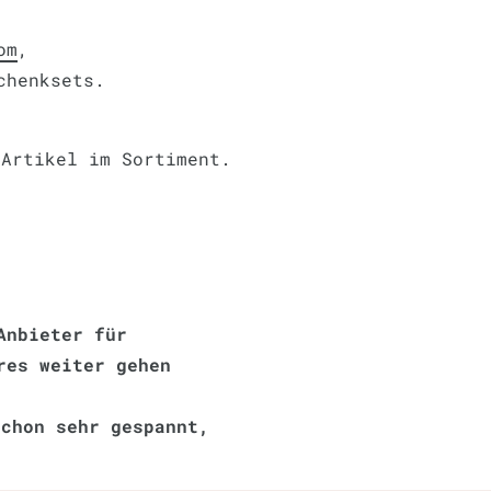
om
,
chenksets.
-Artikel im Sortiment.
Anbieter für
res weiter gehen
schon sehr gespannt,