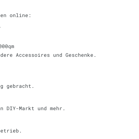
hen online:
e
000qm
ndere Accessoires und Geschenke.
eg gebracht.
en DIY-Markt und mehr.
betrieb.