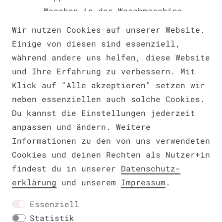
Waschen in der Waschmaschine
ein paar Stunden in kaltes
Wir nutzen Cookies auf unserer Website.
Wasser einlegen. So können die
Einige von diesen sind essenziell,
Leinenfasern Feuchtigkeit
während andere uns helfen, diese Website
aufnehmen, werden flexiber und
und Ihre Erfahrung zu verbessern. Mit
brechen nicht
Klick auf "Alle akzeptieren" setzen wir
neben essenziellen auch solche Cookies.
Du kannst die Einstellungen jederzeit
anpassen und ändern. Weitere
Hinweis für Stoffe und Gardinen aus
Informationen zu den von uns verwendeten
Mischgewebe:
Cookies und deinen Rechten als Nutzer+in
Bei der Pflege und Wäsche aller
findest du in unserer
Daten­schutz­
Mischgewebe, bzw. Stoffen mit
erklärung
und unserem
Impressum
.
Naturfaseranteil muss sich immer am
Essenziell
empfindlicheren Mischpartner
Statistik
gerichtet werden.