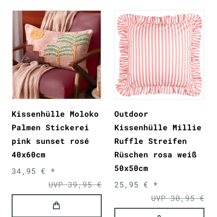
Kissenhülle Moloko
Outdoor
Palmen Stickerei
Kissenhülle Millie
pink sunset rosé
Ruffle Streifen
40x60cm
Rüschen rosa weiß
50x50cm
34,95 € *
UVP 39,95 €
25,95 € *
UVP 30,95 €