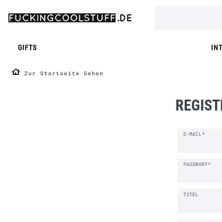
GIFTS
IN
Zur Startseite Gehen
REGIST
Honig
E-MAIL*
registrier
PASSWORT*
TITEL