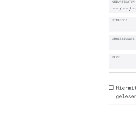
GEBURTSDATUM
STRASSE*
ADRESSZUSATZ
PLZ*
Hiermi
gelese