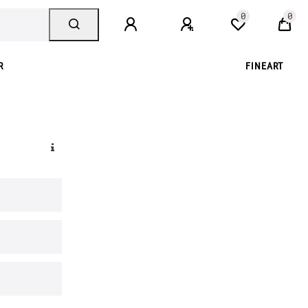
0
0
R
FINEART