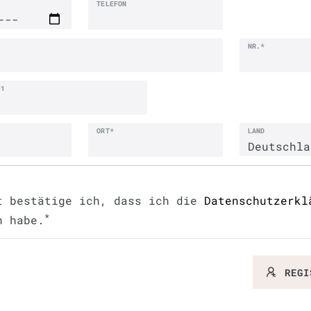
TELEFON
NR.*
 1
ORT*
LAND
t bestätige ich, dass ich die
Daten­schutz­erk
*
n habe.
REGI