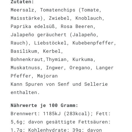
Zutaten:
Meersalz, Tomatenchips (Tomate,
Maisstärke), Zwiebel, Knoblauch,
Paprika edelsüß, Rosa Beeren,
Jalapeño geräuchert (Jalapeño,
Rauch), Liebstöckel, Kubebenpfeffer,
Basilikum, Kerbel,
Bohnenkraut,Thymian, Kurkuma,
Muskatnuss, Ingwer, Oregano, Langer
Pfeffer, Majoran
Kann Spuren von Senf und Sellerie
enthalten.
Nährwerte je 100 Gramm:
Brennwert: 1185kJ (283kcal); Fett:
5,6g; davon gesättigte Fettsäuren:
1,7g; Kohlenhydrate: 39g; davon