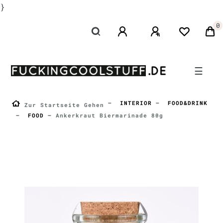
}
0
☰
INTERIOR
FOOD&DRINK
Zur Startseite Gehen
FOOD
Ankerkraut Biermarinade 80g