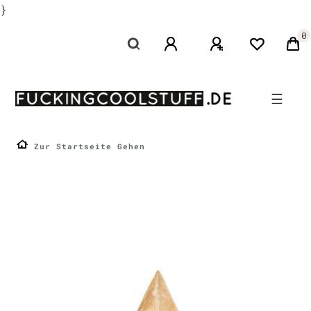
}
0
☰
Zur Startseite Gehen