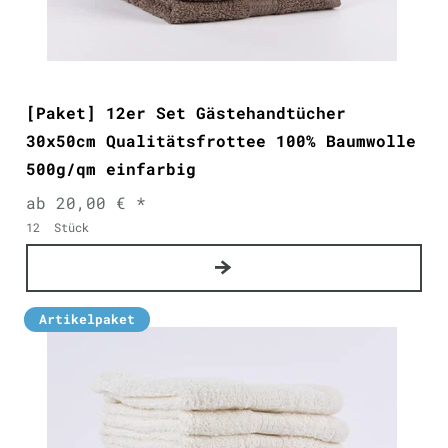
[Paket] 12er Set Gästehandtücher
30x50cm Qualitätsfrottee 100% Baumwolle
500g/qm einfarbig
ab 20,00 € *
12
Stück
Artikelpaket