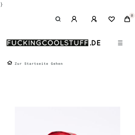
}
0
☰
Zur Startseite Gehen