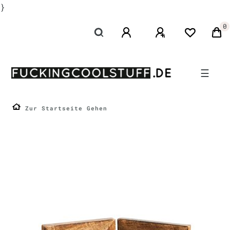
}
0
☰
Zur Startseite Gehen