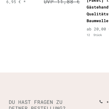
[Paket] 1
UVP 11,88 €
6,95 € *
Gästehand
Qualitäts
Baumwolle
ab 20,00 
12
Stück
DU HAST FRAGEN ZU
+
DEINER BESTELLUNG?