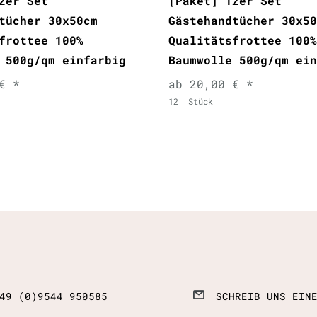
2er Set
[Paket] 12er Set
tücher 30x50cm
Gästehandtücher 30x50
frottee 100%
Qualitätsfrottee 100%
 500g/qm einfarbig
Baumwolle 500g/qm ein
€ *
ab 20,00 € *
12
Stück
49 (0)9544 950585
SCHREIB UNS EIN