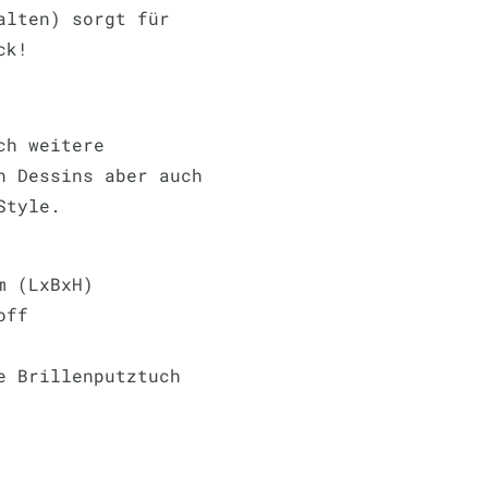
alten) sorgt für
ick!
ch weitere
n Dessins aber auch
Style.
m (LxBxH)
off
e Brillenputztuch