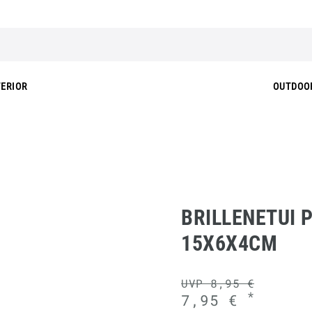
TERIOR
OUTDOO
BRILLENETUI 
15X6X4CM
UVP 8,95 €
*
7,95 €