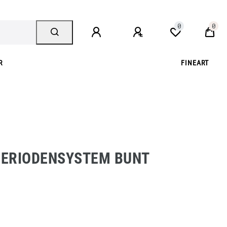
0
0
R
FINEART
PERIODENSYSTEM BUNT