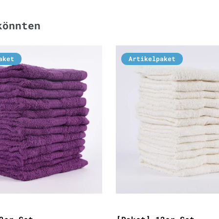
könnten
aket
Artikelpaket