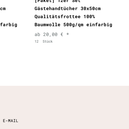
[Paket] 12er Set
cm
Gästehandtücher 30x50cm
Qualitätsfrottee 100%
farbig
Baumwolle 500g/qm einfarbig
ab 20,00 € *
12
Stück
E E-MAIL