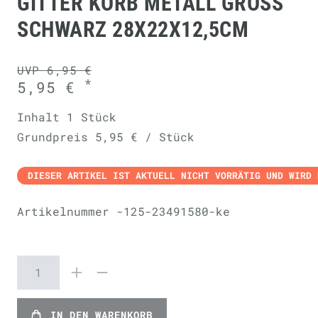
GITTER KORB METALL GROSS S
CHWARZ 28X22X12,5CM
UVP 6,95 €
*
5,95 €
Inhalt
1
Stück
Grundpreis
5,95 € / Stück
DIESER ARTIKEL IST AKTUELL NICHT VORRÄTIG UND WIRD 
Artikelnummer
-125-23491580-ke
IN DEN WARENKORB