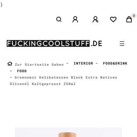
}
0
☰
INTERIOR
FOOD&DRINK
Zur Startseite Gehen
FOOD
Greenomic Delikatessen Black Extra Natives
Olivenöl Kaltgepresst 250ml