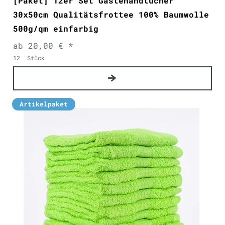
[Paket] 12er Set Gästehandtücher
30x50cm Qualitätsfrottee 100% Baumwolle
500g/qm einfarbig
ab 20,00 € *
12
Stück
Artikelpaket