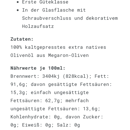
Erste Güteklasse
In der Glasflasche mit
Schraubverschluss und dekorativem
Holzaufsatz
Zutaten:
100% kaltgepresstes extra natives
Olivenöl aus Megaron-Oliven
Nährwerte je 100ml:
Brennwert: 3404kj (828kcal); Fett:
91,6g; davon gesättigte Fettsäuren:
15,3g; einfach ungesättigte
Fettsäuren: 62,7g; mehrfach
ungesättigte Fettsäuren: 13,6g;
Kohlenhydrate: 0g, davon Zucker:
0g; Eiweiß: 0g; Salz: 0g