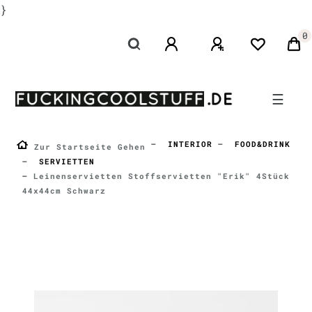
}
0
☰
INTERIOR
FOOD&DRINK
Zur Startseite Gehen
SERVIETTEN
Leinenservietten Stoffservietten "Erik" 4Stück
44x44cm Schwarz