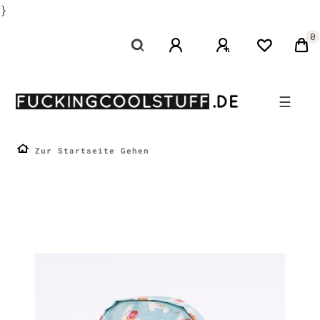
}
0
☰
Zur Startseite Gehen