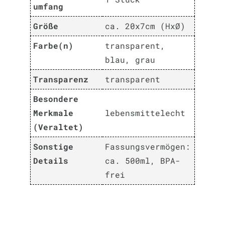
umfang
Größe
ca. 20x7cm (HxØ)
Farbe(n)
transparent,
blau, grau
Transparenz
transparent
Besondere
Merkmale
lebensmittelecht
(Veraltet)
Sonstige
Fassungsvermögen:
Details
ca. 500ml, BPA-
frei