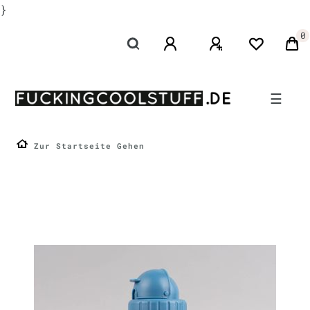
}
0
☰
Zur Startseite Gehen