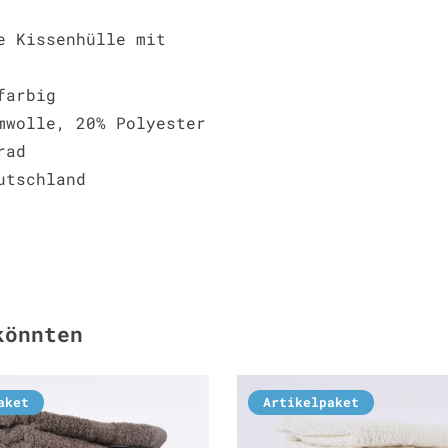
e Kissenhülle mit
farbig
mwolle, 20% Polyester
rad
utschland
könnten
aket
Artikelpaket