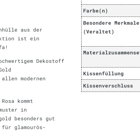
Farbe(n)
Besondere Merkmale
nhülle aus der
(Veraltet)
ktion ist ein
fa!
Materialzusammense
ochwertigem Dekostoff
Gold
Kissenfüllung
 allen modernen
Kissenverschluss
 Rosa kommt
muster in
gold besonders gut
 für glamourös-