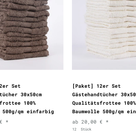
2er Set
[Paket] 12er Set
tücher 30x50cm
Gästehandtücher 30x50
frottee 100%
Qualitätsfrottee 100%
 500g/qm einfarbig
Baumwolle 500g/qm ein
€ *
ab 20,00 € *
12
Stück