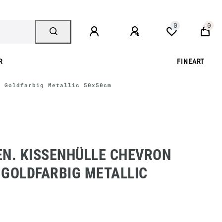
0
0
R
FINEART
a Goldfarbig Metallic 50x50cm
EN. KISSENHÜLLE CHEVRON
GOLDFARBIG METALLIC