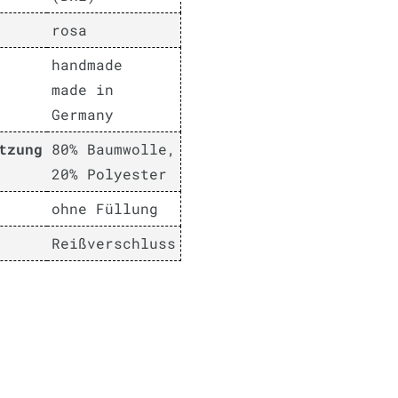
rosa
handmade
made in
Germany
tzung
80% Baumwolle,
20% Polyester
ohne Füllung
Reißverschluss