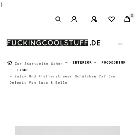
}
0
☰
INTERIOR
FOOD&DRINK
Zur Startseite Gehen
TISCH
Salz- Und Pfefferstreuer Schäfchen 7x7,5cm
Dolomit Von Sass & Belle