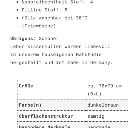
Nassreibechtheit Stoff: 4
Pilling Stoff: 5
Hülle waschbar bei 30°C
(Feinwäsche)
Übrigens
: Schöner
Leben Kissenhüllen werden liebevoll
in unserem hauseigenen Nähstudio
hergestellt und ist made in Germany.
Größe
ca. 70x70 cm
(BxL)
Farbe(n)
dunkelbraun
Oberflächenstruktur
samtig
Besondere Merkmale
handmade