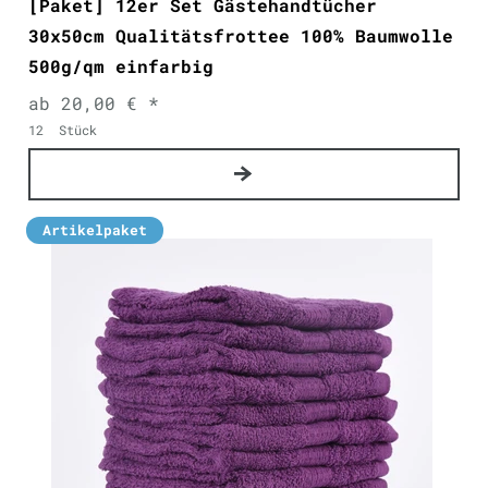
[Paket] 12er Set Gästehandtücher
30x50cm Qualitätsfrottee 100% Baumwolle
500g/qm einfarbig
ab 20,00 € *
12
Stück
Artikelpaket