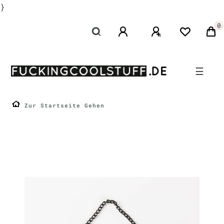
}
0
☰
Zur Startseite Gehen