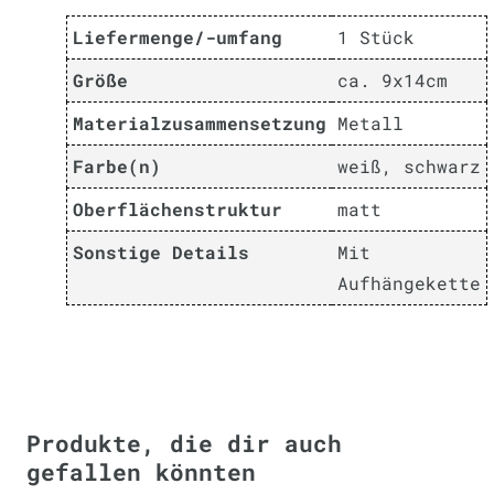
Liefermenge/-umfang
1 Stück
Größe
ca. 9x14cm
Materialzusammensetzung
Metall
Farbe(n)
weiß, schwarz
Oberflächenstruktur
matt
Sonstige Details
Mit
Aufhängekette
Produkte, die dir auch
gefallen könnten