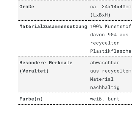
Größe
ca. 34x14x40cm
(LxBxH)
Materialzusammensetzung
100% Kunststof
davon 90% aus
recycelten
Plastikflasche
Besondere Merkmale
abwaschbar
(Veraltet)
aus recyceltem
Material
nachhaltig
Farbe(n)
weiß, bunt