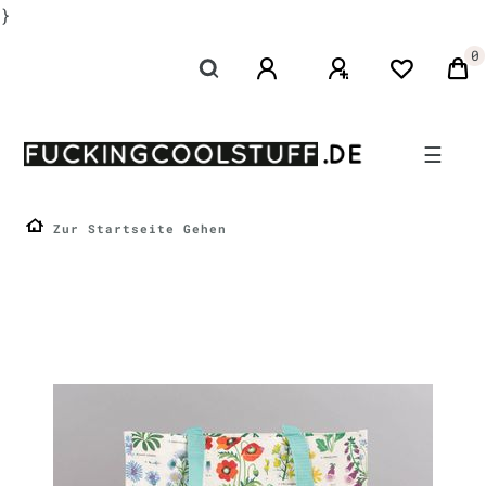
}
0
☰
Zur Startseite Gehen