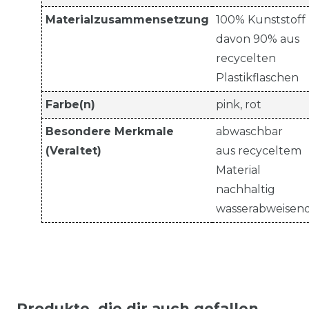
Materialzusammensetzung
100% Kunststoff
davon 90% aus
recycelten
Plastikflaschen
Farbe(n)
pink, rot
Besondere Merkmale
abwaschbar
(Veraltet)
aus recyceltem
Material
nachhaltig
wasserabweisen
Produkte, die dir auch gefallen