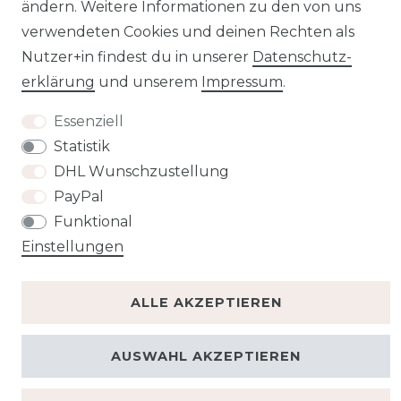
Barrierefreiheitserklärung
Widerrufs­recht
ändern. Weitere Informationen zu den von uns
verwendeten Cookies und deinen Rechten als
Nutzer+in findest du in unserer
Daten­schutz­
erklärung
und unserem
Impressum
.
Kontakt
VERTRAG WIDERRUFEN
Essenziell
Statistik
DHL Wunschzustellung
PayPal
Funktional
Einstellungen
ALLE AKZEPTIEREN
AUSWAHL AKZEPTIEREN