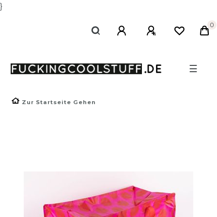
}
0
☰
Zur Startseite Gehen