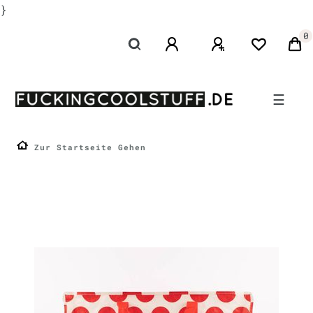
}
0
☰
Zur Startseite Gehen