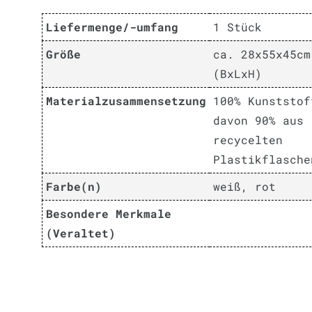
Liefermenge/-umfang
1 Stück
Größe
ca. 28x55x45cm
(BxLxH)
Materialzusammensetzung
100% Kunststof
davon 90% aus
recycelten
Plastikflasche
Farbe(n)
weiß, rot
Besondere Merkmale
(Veraltet)