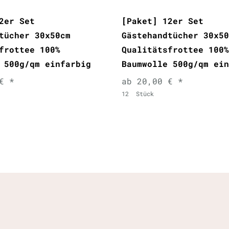
2er Set
[Paket] 12er Set
tücher 30x50cm
Gästehandtücher 30x50
frottee 100%
Qualitätsfrottee 100%
 500g/qm einfarbig
Baumwolle 500g/qm ein
€ *
ab 20,00 € *
12
Stück