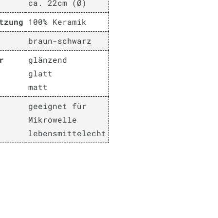
ca. 22cm (Ø)
tzung
100% Keramik
braun-schwarz
r
glänzend
glatt
matt
geeignet für
Mikrowelle
lebensmittelecht