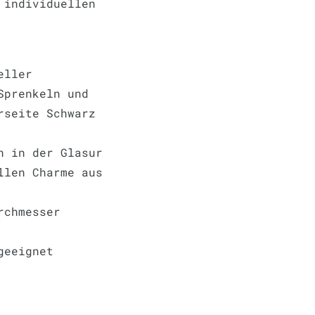
 individuellen
Teller
Sprenkeln und
rseite Schwarz
n in der Glasur
llen Charme aus
rchmesser
geeignet