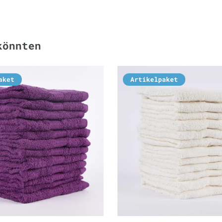
könnten
aket
Artikelpaket