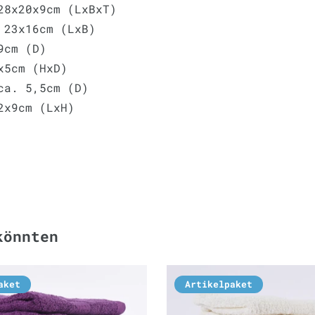
28x20x9cm (LxBxT)
 23x16cm (LxB)
9cm (D)
3x5cm (HxD)
ca. 5,5cm (D)
2x9cm (LxH)
könnten
aket
Artikelpaket