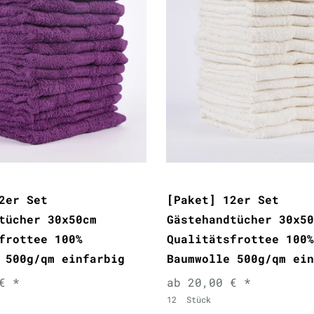
2er Set
[Paket] 12er Set
tücher 30x50cm
Gästehandtücher 30x50
frottee 100%
Qualitätsfrottee 100%
 500g/qm einfarbig
Baumwolle 500g/qm ein
€ *
ab 20,00 € *
12
Stück