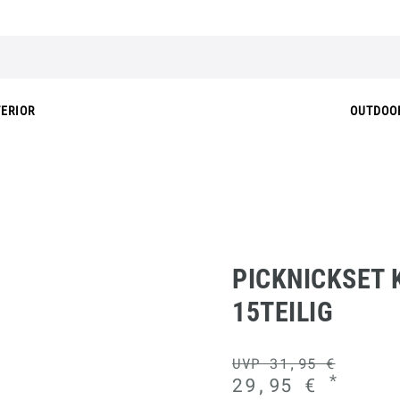
TERIOR
OUTDOO
PICKNICKSET K
5TEILIG
UVP 31,95 €
*
29,95 €