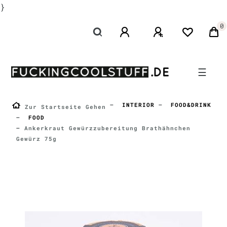
}
0
☰
INTERIOR
FOOD&DRINK
Zur Startseite Gehen
FOOD
Ankerkraut Gewürzzubereitung Brathähnchen
Gewürz 75g