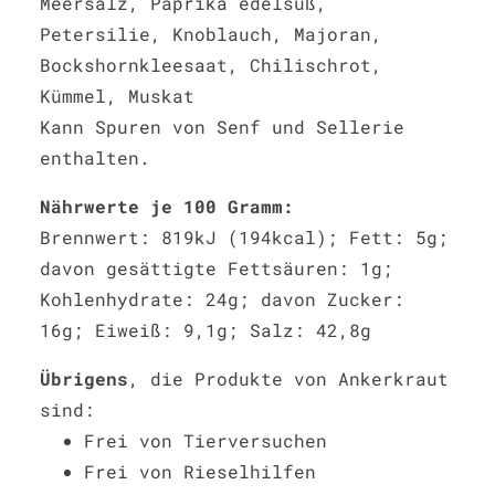
Meersalz, Paprika edelsüß,
Petersilie, Knoblauch, Majoran,
Bockshornkleesaat, Chilischrot,
Kümmel, Muskat
Kann Spuren von Senf und Sellerie
enthalten.
Nährwerte je 100 Gramm:
Brennwert: 819kJ (194kcal); Fett: 5g;
davon gesättigte Fettsäuren: 1g;
Kohlenhydrate: 24g; davon Zucker:
16g; Eiweiß: 9,1g; Salz: 42,8g
Übrigens
, die Produkte von Ankerkraut
sind:
Frei von Tierversuchen
Frei von Rieselhilfen