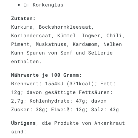
Im Korkenglas
Zutaten:
Kurkuma, Bockshornkleesaat,
Koriandersaat, Kümmel, Ingwer, Chili,
Piment, Muskatnuss, Kardamom, Nelken
Kann Spuren von Senf und Sellerie
enthalten.
Nährwerte je 100 Gramm:
Brennwert: 1554kJ (371kcal); Fett:
12g; davon gesättigte Fettsäuren:
2,7g; Kohlenhydrate: 47g; davon
Zucker: 38g; Eiweiß: 12g; Salz: 43g
Übrigens
, die Produkte von Ankerkraut
sind: