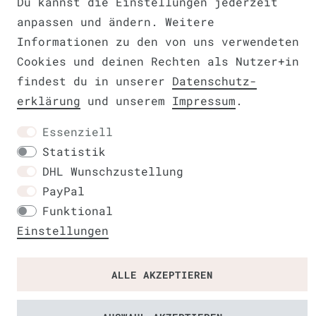
Du kannst die Einstellungen jederzeit
anpassen und ändern. Weitere
Widerrufs­recht
VERTRAG WIDERRUFEN
Informationen zu den von uns verwendeten
Cookies und deinen Rechten als Nutzer+in
findest du in unserer
Daten­schutz­
erklärung
und unserem
Impressum
.
Kontakt
Essenziell
Statistik
DHL Wunschzustellung
PayPal
Funktional
Einstellungen
ALLE AKZEPTIEREN