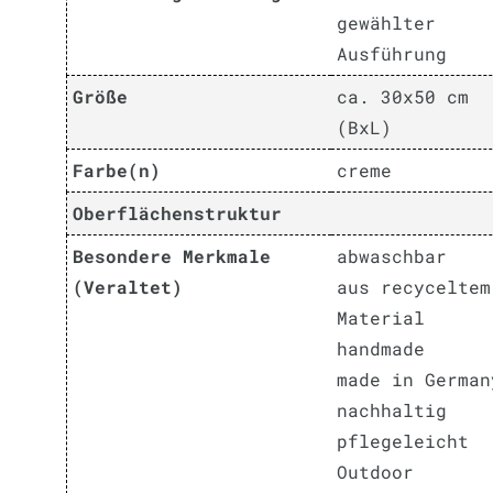
gewählter
Ausführung
Größe
ca. 30x50 cm
(BxL)
Farbe(n)
creme
Oberflächenstruktur
Besondere Merkmale
abwaschbar
(Veraltet)
aus recyceltem
Material
handmade
made in German
nachhaltig
pflegeleicht
Outdoor