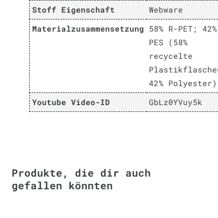
Stoff Eigenschaft
Webware
Materialzusammensetzung
58% R-PET; 42%
PES (58%
recycelte
Plastikflasche
42% Polyester)
Youtube Video-ID
GbLz0YVuy5k
Produkte, die dir auch
gefallen könnten