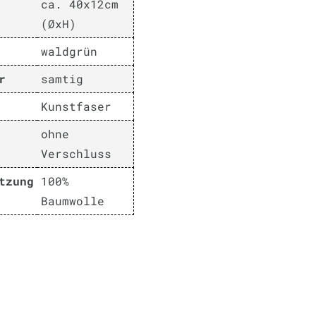
ca. 40x12cm
(ØxH)
waldgrün
r
samtig
Kunstfaser
ohne
Verschluss
tzung
100%
Baumwolle