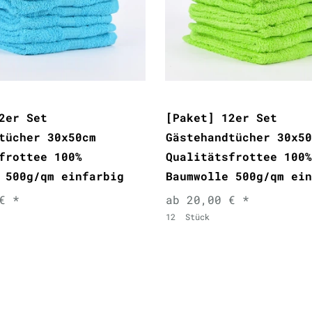
2er Set
[Paket] 12er Set
tücher 30x50cm
Gästehandtücher 30x50
frottee 100%
Qualitätsfrottee 100%
 500g/qm einfarbig
Baumwolle 500g/qm ein
€ *
ab 20,00 € *
12
Stück