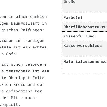
Größe
sen in einem dunklen
Farbe(n)
igem Baumwollsamt in
Oberflächenstruktu
lgischen Raffungen:
Kissenfüllung
kissen im trendigen
Kissenverschluss
Style
ist ein echtes
in Sofa!
Materialzusammense
 ist schon besonders,
Faltentechnik ist ein
lte überlappt Falte
ekten Kreis und der
ie geflochten! Der
 der Mitte macht
komplett.