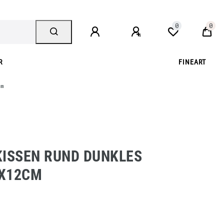
0
0
R
FINEART
cm
KISSEN RUND DUNKLES
X12CM