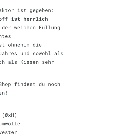
aktor ist gegeben:
off ist herrlich
der weichen Füllung
htes
st ohnehin die
Jahres und sowohl als
ch als Kissen sehr
Shop findest du noch
en!
 (ØxH)
umwolle
yester