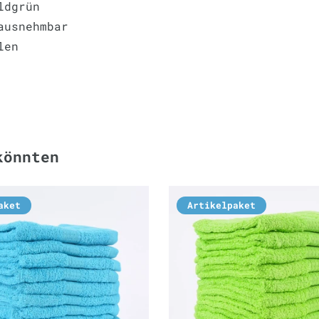
ldgrün
ausnehmbar
len
könnten
aket
Artikelpaket