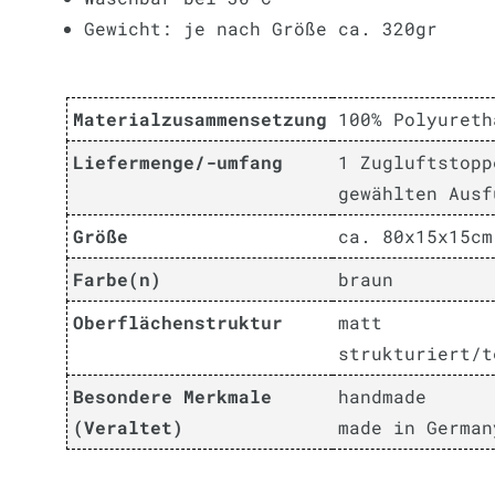
Gewicht: je nach Größe ca. 320gr
Materialzusammensetzung
100% Polyureth
Liefermenge/-umfang
1 Zugluftstopp
gewählten Ausf
Größe
ca. 80x15x15cm
Farbe(n)
braun
Oberflächenstruktur
matt
strukturiert/t
Besondere Merkmale
handmade
(Veraltet)
made in German